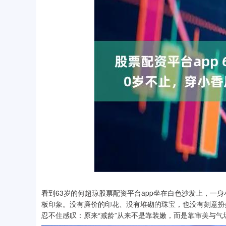
看到63岁的何超琼股票配资平台app坐在白色沙发上，一身
板印象。没有廉价的印花、没有堆砌的珠宝，也没有刻意扮
忍不住感叹：原来“减龄”从来不是靠装嫩，而是靠审美与气