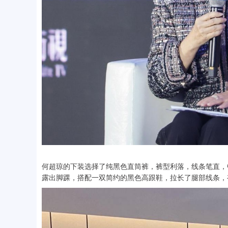
何超琼的下装选择了纯黑色直筒裤，裤型利落，线条笔直，
露出脚踝，搭配一双简约的黑色高跟鞋，拉长了腿部线条，有