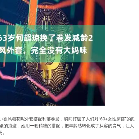
小香风粗花呢外套搭配利落卷发，瞬间打破了人们对“60+女性穿搭”的刻
嫩的痕迹，她用一套精准的搭配，把年龄感转化成了从容的贵气，让人
场。