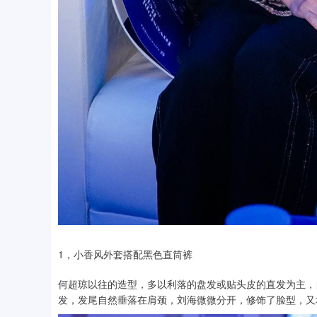
1，小香风外套搭配黑色直筒裤
何超琼以往的造型，多以利落的盘发或贴头皮的直发为主，
发，发尾自然垂落在肩颈，刘海微微分开，修饰了脸型，又