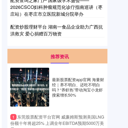
配资查询之家门户 国家级学术盛会——
2026CSCO妇科肿瘤规范化诊疗指南巡讲（枣
庄站）在枣庄市立医院新城分院举办
配资炒股理财平台 湖南一食品企业助力广西抗
洪救灾 爱心捐赠百万物资
推荐资讯
最新股票配资app官网 海量财
经｜养不明白、还吃不明白
吗？“养虾热”带动淘宝小龙虾
搜索增长50%
​东莞股票配资平台官网 威廉姆斯预测美国LNG
1
份额十年将超25% 上调全年EBITDA预期5000万美